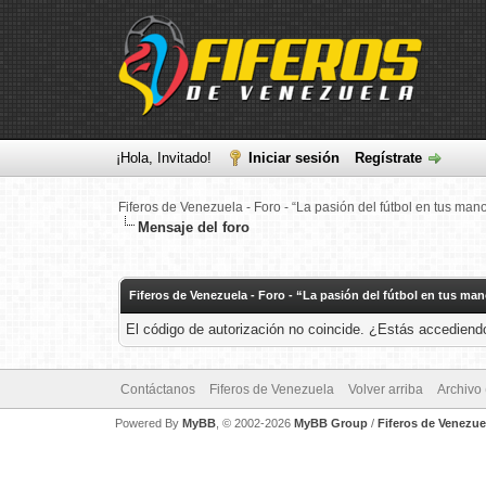
¡Hola, Invitado!
Iniciar sesión
Regístrate
Fiferos de Venezuela - Foro - “La pasión del fútbol en tus man
Mensaje del foro
Fiferos de Venezuela - Foro - “La pasión del fútbol en tus ma
El código de autorización no coincide. ¿Estás accediendo
Contáctanos
Fiferos de Venezuela
Volver arriba
Archivo
Powered By
MyBB
, © 2002-2026
MyBB Group
/
Fiferos de Venezue