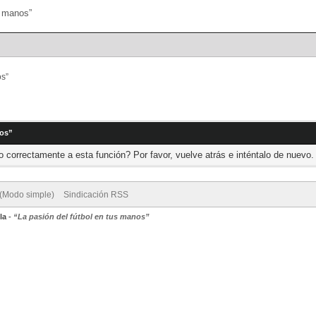
Portal
Búsqueda
os”
nos”
 correctamente a esta función? Por favor, vuelve atrás e inténtalo de nuevo.
 (Modo simple)
Sindicación RSS
la
-
“La pasión del fútbol en tus manos”