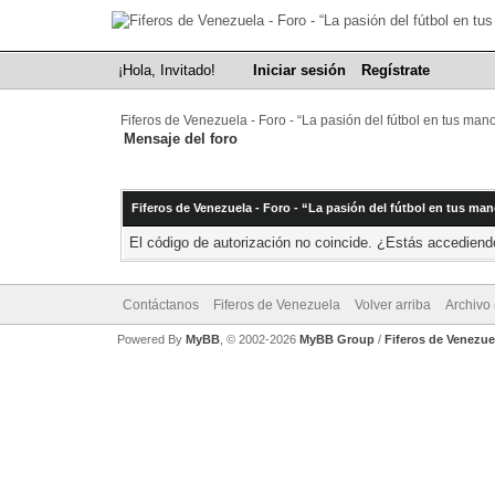
¡Hola, Invitado!
Iniciar sesión
Regístrate
Fiferos de Venezuela - Foro - “La pasión del fútbol en tus man
Mensaje del foro
Fiferos de Venezuela - Foro - “La pasión del fútbol en tus ma
El código de autorización no coincide. ¿Estás accediendo
Contáctanos
Fiferos de Venezuela
Volver arriba
Archivo
Powered By
MyBB
, © 2002-2026
MyBB Group
/
Fiferos de Venezue