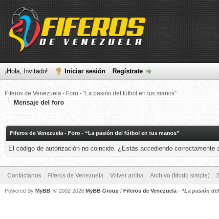
¡Hola, Invitado!
Iniciar sesión
Regístrate
Fiferos de Venezuela - Foro - “La pasión del fútbol en tus manos”
Mensaje del foro
Fiferos de Venezuela - Foro - “La pasión del fútbol en tus manos”
El código de autorización no coincide. ¿Estás accediendo correctamente a 
Contáctanos
Fiferos de Venezuela
Volver arriba
Archivo (Modo simple)
Powered By
MyBB
, © 2002-2026
MyBB Group
/
Fiferos de Venezuela
-
“La pasión de