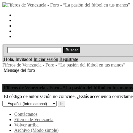
Portal
Búsqueda
Lista de miembros
Calendario
Ayuda
¡Hola, Invitado!
Iniciar sesión
Regístrate
Fiferos de Venezuela - Foro - “La pasión del fútbol en tus manos”
Mensaje del foro
Fiferos de Venezuela - Foro - “La pasión del fútbol en tus mano
El código de autorización no coincide. ¿Estás accediendo correctament
Contáctanos
Fiferos de Venezuela
Volver arriba
Archivo (Modo simple)