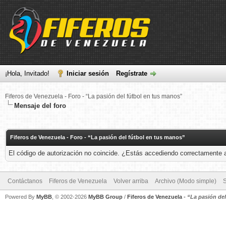
¡Hola, Invitado!
Iniciar sesión
Regístrate
Fiferos de Venezuela - Foro - “La pasión del fútbol en tus manos”
Mensaje del foro
Fiferos de Venezuela - Foro - “La pasión del fútbol en tus manos”
El código de autorización no coincide. ¿Estás accediendo correctamente a 
Contáctanos
Fiferos de Venezuela
Volver arriba
Archivo (Modo simple)
Powered By
MyBB
, © 2002-2026
MyBB Group
/
Fiferos de Venezuela
-
“La pasión de