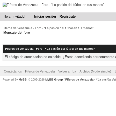
¡Hola, Invitado!
Iniciar sesión
Regístrate
Fiferos de Venezuela - Foro - “La pasión del fútbol en tus manos”
Mensaje del foro
Fiferos de Venezuela - Foro - “La pasión del fútbol en tus manos”
El código de autorización no coincide. ¿Estás accediendo correctamente a 
Contáctanos
Fiferos de Venezuela
Volver arriba
Archivo (Modo simple)
Powered By
MyBB
, © 2002-2026
MyBB Group
/
Fiferos de Venezuela
-
“La pasión de