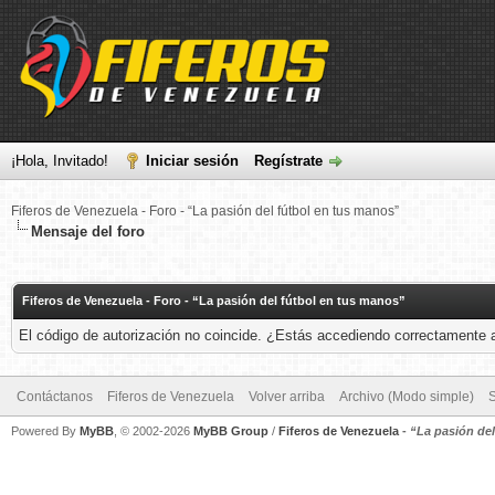
¡Hola, Invitado!
Iniciar sesión
Regístrate
Fiferos de Venezuela - Foro - “La pasión del fútbol en tus manos”
Mensaje del foro
Fiferos de Venezuela - Foro - “La pasión del fútbol en tus manos”
El código de autorización no coincide. ¿Estás accediendo correctamente a 
Contáctanos
Fiferos de Venezuela
Volver arriba
Archivo (Modo simple)
Powered By
MyBB
, © 2002-2026
MyBB Group
/
Fiferos de Venezuela
-
“La pasión de