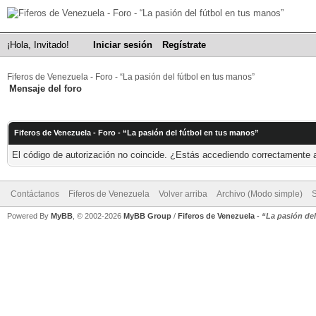
¡Hola, Invitado!
Iniciar sesión
Regístrate
Fiferos de Venezuela - Foro - “La pasión del fútbol en tus manos”
Mensaje del foro
Fiferos de Venezuela - Foro - “La pasión del fútbol en tus manos”
El código de autorización no coincide. ¿Estás accediendo correctamente a 
Contáctanos
Fiferos de Venezuela
Volver arriba
Archivo (Modo simple)
Powered By
MyBB
, © 2002-2026
MyBB Group
/
Fiferos de Venezuela
-
“La pasión de