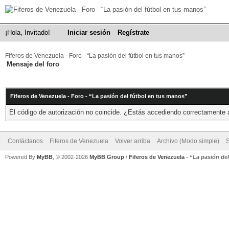
¡Hola, Invitado!
Iniciar sesión
Regístrate
Fiferos de Venezuela - Foro - “La pasión del fútbol en tus manos”
Mensaje del foro
Fiferos de Venezuela - Foro - “La pasión del fútbol en tus manos”
El código de autorización no coincide. ¿Estás accediendo correctamente a 
Contáctanos
Fiferos de Venezuela
Volver arriba
Archivo (Modo simple)
Powered By
MyBB
, © 2002-2026
MyBB Group
/
Fiferos de Venezuela
-
“La pasión de