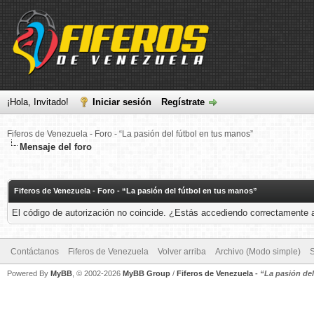
¡Hola, Invitado!
Iniciar sesión
Regístrate
Fiferos de Venezuela - Foro - “La pasión del fútbol en tus manos”
Mensaje del foro
Fiferos de Venezuela - Foro - “La pasión del fútbol en tus manos”
El código de autorización no coincide. ¿Estás accediendo correctamente a 
Contáctanos
Fiferos de Venezuela
Volver arriba
Archivo (Modo simple)
Powered By
MyBB
, © 2002-2026
MyBB Group
/
Fiferos de Venezuela
-
“La pasión de