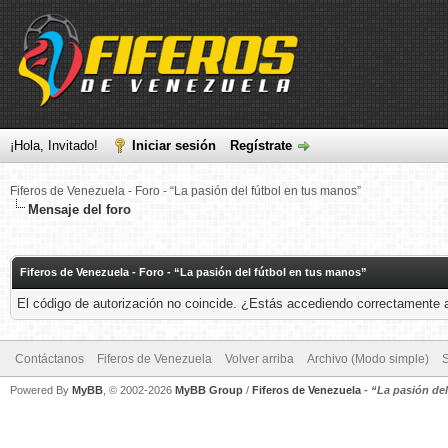
¡Hola, Invitado!
Iniciar sesión
Regístrate
Fiferos de Venezuela - Foro - “La pasión del fútbol en tus manos”
Mensaje del foro
Fiferos de Venezuela - Foro - “La pasión del fútbol en tus manos”
El código de autorización no coincide. ¿Estás accediendo correctamente a 
Contáctanos
Fiferos de Venezuela
Volver arriba
Archivo (Modo simple)
Powered By
MyBB
, © 2002-2026
MyBB Group
/
Fiferos de Venezuela
-
“La pasión de