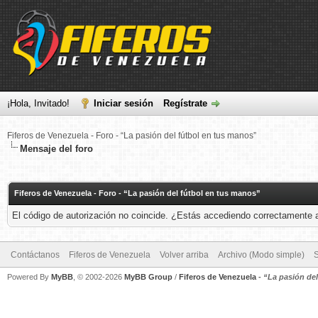
¡Hola, Invitado!
Iniciar sesión
Regístrate
Fiferos de Venezuela - Foro - “La pasión del fútbol en tus manos”
Mensaje del foro
Fiferos de Venezuela - Foro - “La pasión del fútbol en tus manos”
El código de autorización no coincide. ¿Estás accediendo correctamente a 
Contáctanos
Fiferos de Venezuela
Volver arriba
Archivo (Modo simple)
Powered By
MyBB
, © 2002-2026
MyBB Group
/
Fiferos de Venezuela
-
“La pasión de