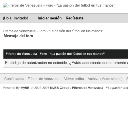
¡Hola, Invitado!
Iniciar sesión
Regístrate
Fiferos de Venezuela - Foro - “La pasión del fútbol en tus manos”
Mensaje del foro
Fiferos de Venezuela - Foro - “La pasión del fútbol en tus manos”
El código de autorización no coincide. ¿Estás accediendo correctamente a 
Contáctanos
Fiferos de Venezuela
Volver arriba
Archivo (Modo simple)
Powered By
MyBB
, © 2002-2026
MyBB Group
/
Fiferos de Venezuela
-
“La pasión de