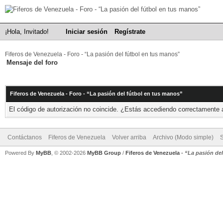
¡Hola, Invitado!
Iniciar sesión
Regístrate
Fiferos de Venezuela - Foro - “La pasión del fútbol en tus manos”
Mensaje del foro
Fiferos de Venezuela - Foro - “La pasión del fútbol en tus manos”
El código de autorización no coincide. ¿Estás accediendo correctamente a 
Contáctanos
Fiferos de Venezuela
Volver arriba
Archivo (Modo simple)
Powered By
MyBB
, © 2002-2026
MyBB Group
/
Fiferos de Venezuela
-
“La pasión de