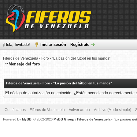
¡Hola, Invitado!
Iniciar sesión
Regístrate
Fiferos de Venezuela - Foro - “La pasión del fútbol en tus manos”
Mensaje del foro
Fiferos de Venezuela - Foro - “La pasión del fútbol en tus manos”
El código de autorización no coincide. ¿Estás accediendo correctamente a 
Contáctanos
Fiferos de Venezuela
Volver arriba
Archivo (Modo simple)
Powered By
MyBB
, © 2002-2026
MyBB Group
/
Fiferos de Venezuela
-
“La pasión de