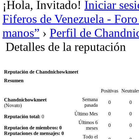
¡Hola, Invitado!
Iniciar ses
Fiferos de Venezuela - Foro 
manos”
›
Perfil de Chandn
Detalles de la reputación
Reputación de Chandnichowkmeet
Resumen
Positivas
Neutrale
Semana
Chandnichowkmeet
0
0
pasada
(Novato)
Último Mes
0
0
Reputación total:
0
Últimos 6
0
0
Reputacion de miembros: 0
meses
Reputaciones de mensajes: 0
Todo el