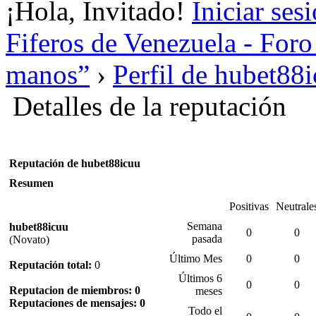
¡Hola, Invitado!
Iniciar ses
Fiferos de Venezuela - Foro 
manos”
›
Perfil de hubet88
Detalles de la reputación
Reputación de hubet88icuu
Resumen
Positivas
Neutrale
Semana
hubet88icuu
0
0
pasada
(Novato)
Último Mes
0
0
Reputación total:
0
Últimos 6
0
0
Reputacion de miembros: 0
meses
Reputaciones de mensajes: 0
Todo el