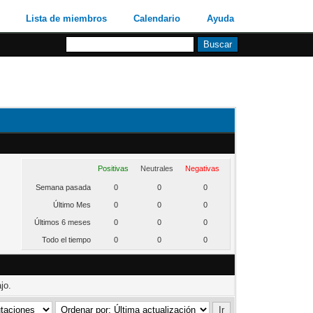
Lista de miembros
Calendario
Ayuda
Positivas
Neutrales
Negativas
Semana pasada
0
0
0
Último Mes
0
0
0
Últimos 6 meses
0
0
0
Todo el tiempo
0
0
0
jo.