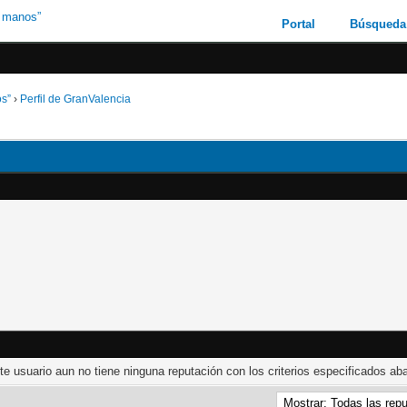
Portal
Búsqueda
os”
›
Perfil de GranValencia
te usuario aun no tiene ninguna reputación con los criterios especificados aba