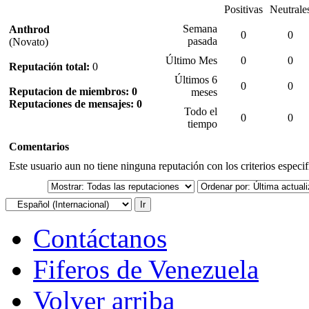
Positivas
Neutrale
Semana
Anthrod
0
0
pasada
(Novato)
Último Mes
0
0
Reputación total:
0
Últimos 6
0
0
Reputacion de miembros: 0
meses
Reputaciones de mensajes: 0
Todo el
0
0
tiempo
Comentarios
Este usuario aun no tiene ninguna reputación con los criterios especi
Contáctanos
Fiferos de Venezuela
Volver arriba