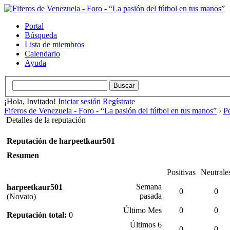
Portal
Búsqueda
Lista de miembros
Calendario
Ayuda
¡Hola, Invitado!
Iniciar sesión
Regístrate
Fiferos de Venezuela - Foro - “La pasión del fútbol en tus manos”
›
Pe
Detalles de la reputación
Reputación de harpeetkaur501
Resumen
Positivas
Neutrale
Semana
harpeetkaur501
0
0
pasada
(Novato)
Último Mes
0
0
Reputación total:
0
Últimos 6
0
0