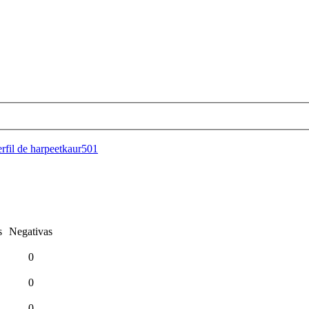
rfil de harpeetkaur501
s
Negativas
0
0
0