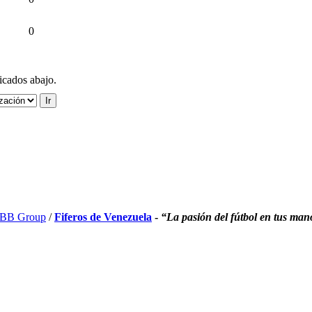
0
ficados abajo.
BB Group
/
Fiferos de Venezuela
-
“La pasión del fútbol en tus man