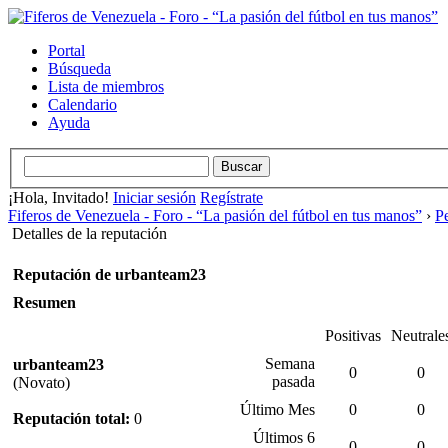
Portal
Búsqueda
Lista de miembros
Calendario
Ayuda
¡Hola, Invitado!
Iniciar sesión
Regístrate
Fiferos de Venezuela - Foro - “La pasión del fútbol en tus manos”
›
P
Detalles de la reputación
Reputación de urbanteam23
Resumen
Positivas
Neutrale
Semana
urbanteam23
0
0
pasada
(Novato)
Último Mes
0
0
Reputación total:
0
Últimos 6
0
0