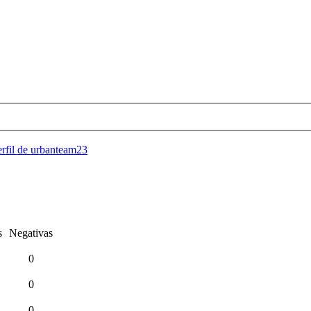
erfil de urbanteam23
s
Negativas
0
0
0