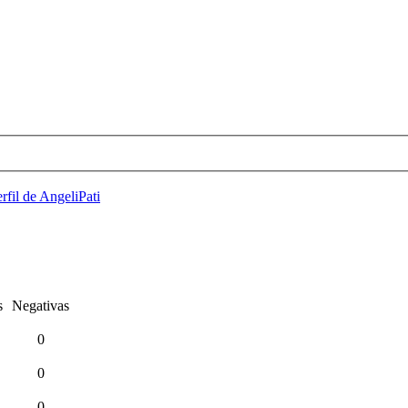
rfil de AngeliPati
s
Negativas
0
0
0