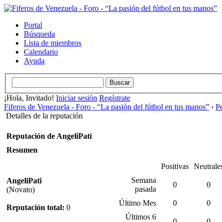
Portal
Búsqueda
Lista de miembros
Calendario
Ayuda
¡Hola, Invitado!
Iniciar sesión
Regístrate
Fiferos de Venezuela - Foro - “La pasión del fútbol en tus manos”
›
Pe
Detalles de la reputación
Reputación de AngeliPati
Resumen
Positivas
Neutrale
Semana
AngeliPati
0
0
pasada
(Novato)
Último Mes
0
0
Reputación total:
0
Últimos 6
0
0