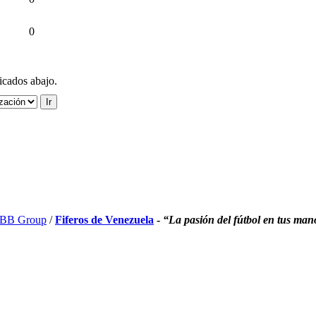
0
ficados abajo.
BB Group
/
Fiferos de Venezuela
-
“La pasión del fútbol en tus man