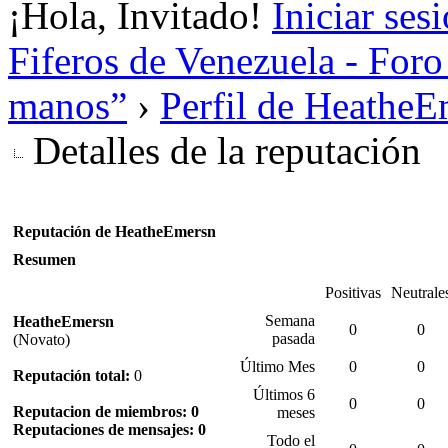
¡Hola, Invitado!
Iniciar ses
Fiferos de Venezuela - Foro 
manos”
›
Perfil de Heathe
Detalles de la reputación
Reputación de HeatheEmersn
Resumen
Positivas
Neutrale
Semana
HeatheEmersn
0
0
pasada
(Novato)
Último Mes
0
0
Reputación total:
0
Últimos 6
0
0
Reputacion de miembros: 0
meses
Reputaciones de mensajes: 0
Todo el