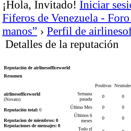
¡Hola, Invitado!
Iniciar ses
Fiferos de Venezuela - Foro 
manos”
›
Perfil de airlines
Detalles de la reputación
Reputación de airlinesofficeworld
Resumen
Positivas
Neutrale
Semana
airlinesofficeworld
0
0
pasada
(Novato)
Último Mes
0
0
Reputación total:
0
Últimos 6
0
0
Reputacion de miembros: 0
meses
Reputaciones de mensajes: 0
Todo el