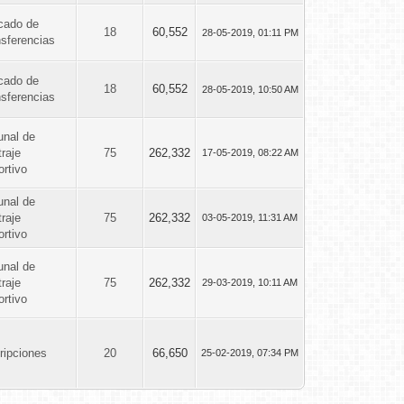
cado de
18
60,552
28-05-2019, 01:11 PM
nsferencias
cado de
18
60,552
28-05-2019, 10:50 AM
nsferencias
unal de
traje
75
262,332
17-05-2019, 08:22 AM
rtivo
unal de
traje
75
262,332
03-05-2019, 11:31 AM
rtivo
unal de
traje
75
262,332
29-03-2019, 10:11 AM
rtivo
ripciones
20
66,650
25-02-2019, 07:34 PM