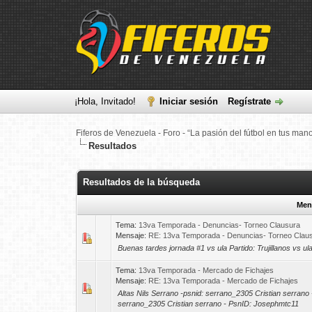
¡Hola, Invitado!
Iniciar sesión
Regístrate
Fiferos de Venezuela - Foro - “La pasión del fútbol en tus man
Resultados
Resultados de la búsqueda
Men
Tema:
13va Temporada - Denuncias- Torneo Clausura
Mensaje:
RE: 13va Temporada - Denuncias- Torneo Clau
Buenas tardes jornada #1 vs ula Partido: Trujillanos vs u
Tema:
13va Temporada - Mercado de Fichajes
Mensaje:
RE: 13va Temporada - Mercado de Fichajes
Altas Nils Serrano -psnid: serrano_2305 Cristian serran
serrano_2305 Cristian serrano - PsnID: Josephmtc11