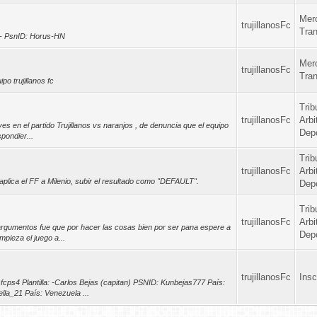
Mer
trujillanosFc
Tra
o - PsnID: Horus-HN
Mer
trujillanosFc
Tra
o trujillanos fc
Trib
trujillanosFc
Arbi
s en el partido Trujillanos vs naranjos , de denuncia que el equipo
Depo
pondier...
Trib
trujillanosFc
Arbi
aplica el FF a Milenio, subir el resultado como "DEFAULT".
Depo
Trib
trujillanosFc
Arbi
s argumentos fue que por hacer las cosas bien por ser pana espere a
Depo
pieza el juego a...
trujillanosFc
Insc
cps4 Plantilla: -Carlos Bejas (capitan) PSNID: Kunbejas777 País:
lla_21 País: Venezuela ...