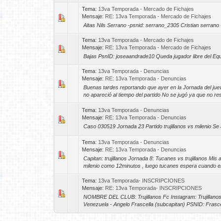
Tema:
13va Temporada - Mercado de Fichajes
Mensaje:
RE: 13va Temporada - Mercado de Fichajes
Altas Nils Serrano -psnid: serrano_2305 Cristian serran
Tema:
13va Temporada - Mercado de Fichajes
Mensaje:
RE: 13va Temporada - Mercado de Fichajes
Bajas PsnID: joseaandrade10 Queda jugador libre del Equip
Tema:
13va Temporada - Denuncias
Mensaje:
RE: 13va Temporada - Denuncias
Buenas tardes reportando que ayer en la Jornada del jueve
no apareció al tiempo del partido No se jugó ya que no res
Tema:
13va Temporada - Denuncias
Mensaje:
RE: 13va Temporada - Denuncias
Caso 030519 Jornada 23 Partido trujillanos vs milenio Se 
Tema:
13va Temporada - Denuncias
Mensaje:
RE: 13va Temporada - Denuncias
Capitan: trujillanos Jornada 8: Tucanes vs trujillanos Mi
milenio como 12minutos , luego tucanes espera cuando em
Tema:
13va Temporada- INSCRIPCIONES
Mensaje:
RE: 13va Temporada- INSCRIPCIONES
NOMBRE DEL CLUB: Trujillanos Fc Instagram: Trujillanosf
Venezuela - Angelo Frascella (subcapitan) PSNID: Frasce