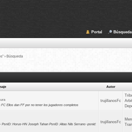
Portal
Búsqueda
os”
›
Búsqueda
saje
Autor
Trib
sura
trujillanosFc
Arbi
la FC Ellos dan FF por no tener los jugadores completos
Depo
Mer
trujillanosFc
o - PsnID: Horus-HN Joseph Tahan PsnID :Altas Nils Serrano -psnid:
Tra