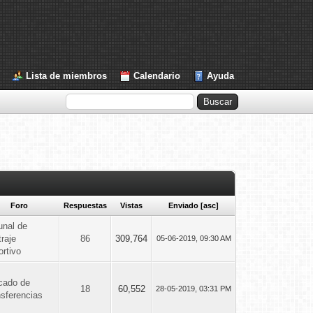
Lista de miembros
Calendario
Ayuda
Foro
Respuestas
Vistas
Enviado
[
asc
]
unal de
traje
86
309,764
05-06-2019, 09:30 AM
rtivo
cado de
18
60,552
28-05-2019, 03:31 PM
nsferencias