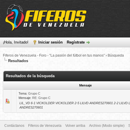
¡Hola, Invitado!
Iniciar sesión
Regístrate
Fiferos de Venezuela - Foro - “La pasión del fútbol en tus manos”
›
Búsqueda
Resultados
Resultados de la búsqueda
Mensaje
Tema:
Grupo C
Mensaje:
RE: Grupo C
LIL_VD 6-1 VICKOLDER VICKOLDER 2-5 LILVD ANDRES270601 2-2 LILVD L
ANDRES270601
Contáctanos
Fiferos de Venezuela
Volver arriba
Archivo (Modo simple)