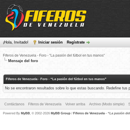
¡Hola, Invitado!
Iniciar sesión
Regístrate
Fiferos de Venezuela - Foro - “La pasión del fútbol en tus manos”
Mensaje del foro
Fiferos de Venezuela - Foro - “La pasión del fútbol en tus manos”
No se encontraron resultados sobre lo que estas buscando. Redefine tus p
Contáctanos
Fiferos de Venezuela
Volver arriba
Archivo (Modo simple)
Powered By
MyBB
, © 2002-2026
MyBB Group
/
Fiferos de Venezuela
-
“La pasión de