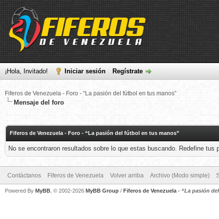
¡Hola, Invitado!
Iniciar sesión
Regístrate
Fiferos de Venezuela - Foro - “La pasión del fútbol en tus manos”
Mensaje del foro
Fiferos de Venezuela - Foro - “La pasión del fútbol en tus manos”
No se encontraron resultados sobre lo que estas buscando. Redefine tus p
Contáctanos
Fiferos de Venezuela
Volver arriba
Archivo (Modo simple)
Powered By
MyBB
, © 2002-2026
MyBB Group
/
Fiferos de Venezuela
-
“La pasión de