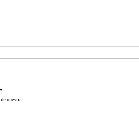
s”
o de nuevo.