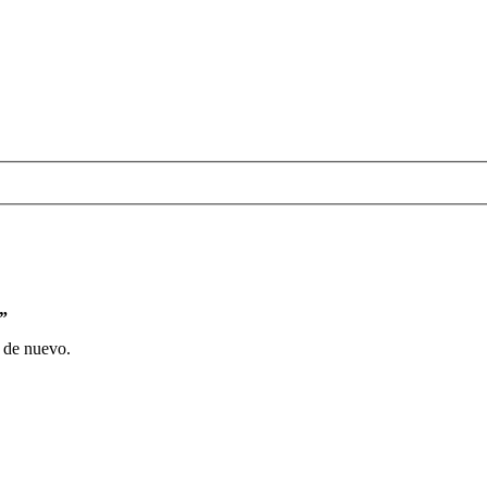
s”
o de nuevo.