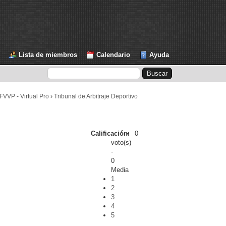
Lista de miembros
Calendario
Ayuda
FVVP - Virtual Pro
›
Tribunal de Arbitraje Deportivo
Calificación:
0
voto(s)
-
0
Media
1
2
3
4
5