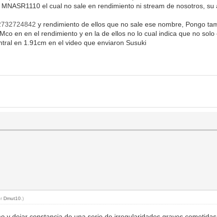
MNASR1110 el cual no sale en rendimiento ni stream de nosotros, su al
s/2732724842
y rendimiento de ellos que no sale ese nombre, Pongo tam
Mco en en el rendimiento y en la de ellos no lo cual indica que no solo
entral en 1.91cm en el video que enviaron Susuki
or
Dmut10
.)
o y dejar constancia de una serie de irregularidades graves cometidas