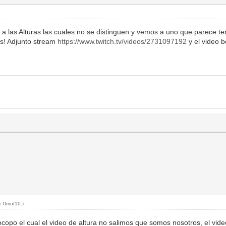
 a las Alturas las cuales no se distinguen y vemos a uno que parece t
as! Adjunto stream
https://www.twitch.tv/videos/2731097192
y el video b
or
Dmut10
.)
opo el cual el video de altura no salimos que somos nosotros, el vid