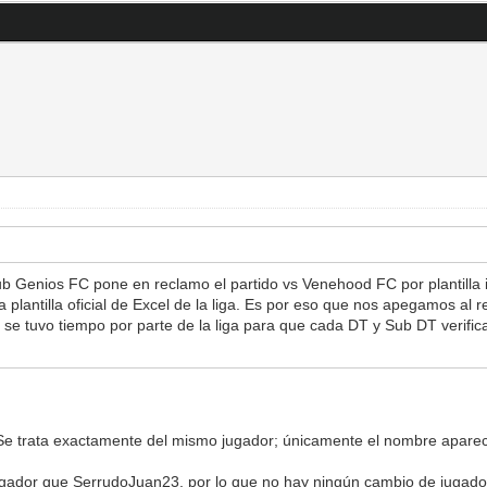
b Genios FC pone en reclamo el partido vs Venehood FC por plantilla 
antilla oficial de Excel de la liga. Es por eso que nos apegamos al re
 se tuvo tiempo por parte de la liga para que cada DT y Sub DT verifi
n. Se trata exactamente del mismo jugador; únicamente el nombre apare
dor que SerrudoJuan23, por lo que no hay ningún cambio de jugador ni