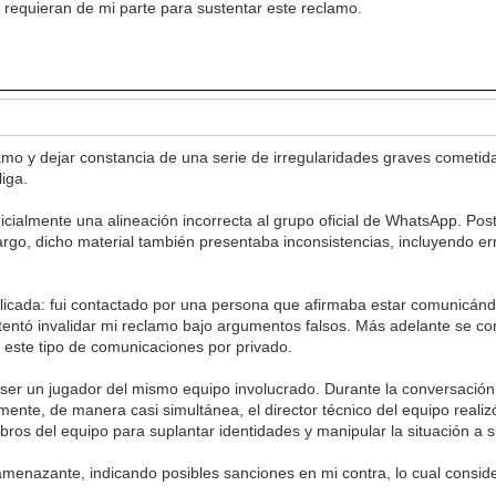
 requieran de mi parte para sustentar este reclamo.
amo y dejar constancia de una serie de irregularidades graves cometid
liga.
inicialmente una alineación incorrecta al grupo oficial de WhatsApp. Po
argo, dicho material también presentaba inconsistencias, incluyendo err
elicada: fui contactado por una persona que afirmaba estar comunicánd
intentó invalidar mi reclamo bajo argumentos falsos. Más adelante se 
n este tipo de comunicaciones por privado.
er un jugador del mismo equipo involucrado. Durante la conversación, e
mente, de manera casi simultánea, el director técnico del equipo realiz
ros del equipo para suplantar identidades y manipular la situación a s
amenazante, indicando posibles sanciones en mi contra, lo cual conside