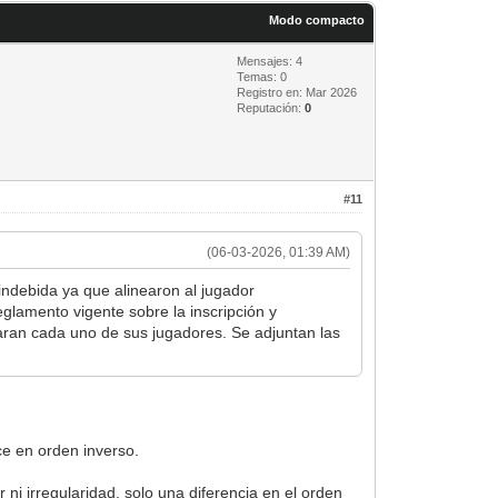
Modo compacto
Mensajes: 4
Temas: 0
Registro en: Mar 2026
Reputación:
0
#11
(06-03-2026, 01:39 AM)
indebida ya que alinearon al jugador
glamento vigente sobre la inscripción y
caran cada uno de sus jugadores. Se adjuntan las
ce en orden inverso.
 irregularidad, solo una diferencia en el orden