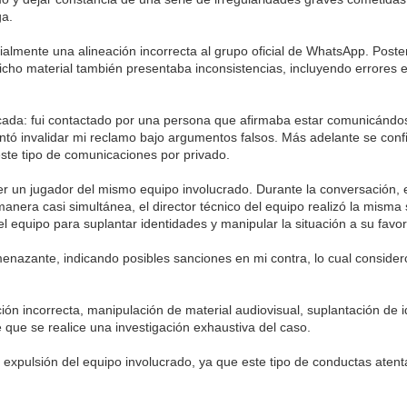
ga.
icialmente una alineación incorrecta al grupo oficial de WhatsApp. Post
dicho material también presentaba inconsistencias, incluyendo errores e
icada: fui contactado por una persona que afirmaba estar comunicándo
tentó invalidar mi reclamo bajo argumentos falsos. Más adelante se co
este tipo de comunicaciones por privado.
 un jugador del mismo equipo involucrado. Durante la conversación, es
anera casi simultánea, el director técnico del equipo realizó la misma 
 equipo para suplantar identidades y manipular la situación a su favor
enazante, indicando posibles sanciones en mi contra, lo cual consider
ón incorrecta, manipulación de material audiovisual, suplantación de 
 que se realice una investigación exhaustiva del caso.
 expulsión del equipo involucrado, ya que este tipo de conductas atenta