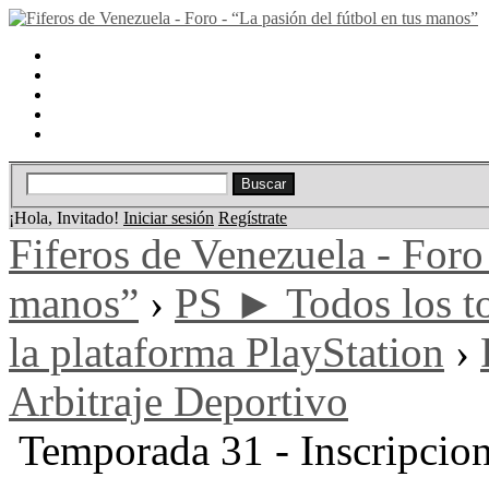
Portal
Búsqueda
Lista de miembros
Calendario
Ayuda
¡Hola, Invitado!
Iniciar sesión
Regístrate
Fiferos de Venezuela - Foro 
manos”
›
PS ► Todos los to
la plataforma PlayStation
›
Arbitraje Deportivo
Temporada 31 - Inscripcio