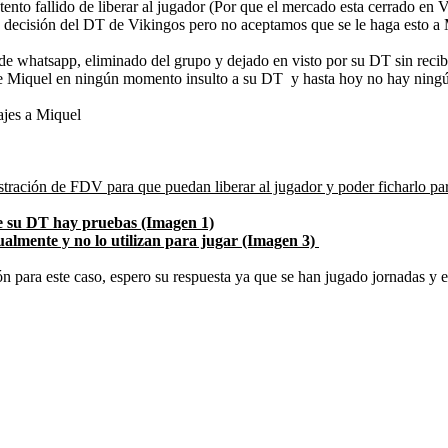
intento fallido de liberar al jugador (Por que el mercado esta cerrad
a decisión del DT de Vikingos pero no aceptamos que se le haga 
e whatsapp, eliminado del grupo y dejado en visto por su DT sin recibir
 Miquel en ningún momento insulto a su DT y hasta hoy no hay ningún t
ajes a Miquel
stración de FDV para que puedan liberar al jugador y poder ficharlo p
de su DT hay pruebas (Imagen 1)
ualmente y no lo utilizan para jugar (Imagen 3)
para este caso, espero su respuesta ya que se han jugado jornadas y es