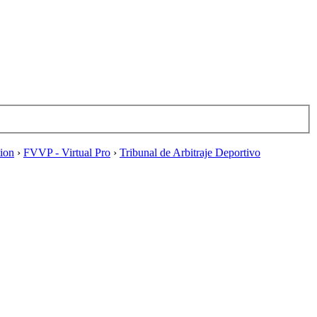
tion
›
FVVP - Virtual Pro
›
Tribunal de Arbitraje Deportivo