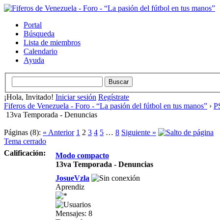
Portal
Búsqueda
Lista de miembros
Calendario
Ayuda
¡Hola, Invitado!
Iniciar sesión
Regístrate
Fiferos de Venezuela - Foro - “La pasión del fútbol en tus manos”
›
PS
13va Temporada - Denuncias
Páginas (8):
« Anterior
1
2
3
4
5
…
8
Siguiente »
Tema cerrado
Calificación:
Modo compacto
13va Temporada - Denuncias
JosueVzla
Aprendiz
Mensajes: 8