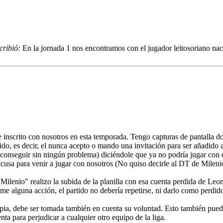
cribió:
En la jornada 1 nos encontramos con el jugador leitosoriano na
e inscrito con nosotros en esta temporada. Tengo capturas de pantalla 
o, es decir, el nunca acepto o mando una invitación para ser añadido 
conseguir sin ningún problema) diciéndole que ya no podría jugar con e
cusa para venir a jugar con nosotros (No quiso decirle al DT de Milenio
ilenio" realizo la subida de la planilla con esa cuenta perdida de Leo
 tome alguna acción, el partido no debería repetirse, ni darlo como perd
opia, debe ser tomada también en cuenta su voluntad. Esto también pue
nta para perjudicar a cualquier otro equipo de la liga.