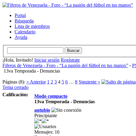
Portal
Búsqueda
Lista de miembros
Calendario
Ayuda
¡Hola, Invitado!
Iniciar sesión
Regístrate
Fiferos de Venezuela - Foro - “La pasión del fútbol en tus manos”
›
PS
13va Temporada - Denuncias
Páginas (8):
« Anterior
1
2
3
4
5
6
…
8
Siguiente »
Tema cerrado
Calificación:
Modo compacto
13va Temporada - Denuncias
autubio
Principiante
Mensajes: 16