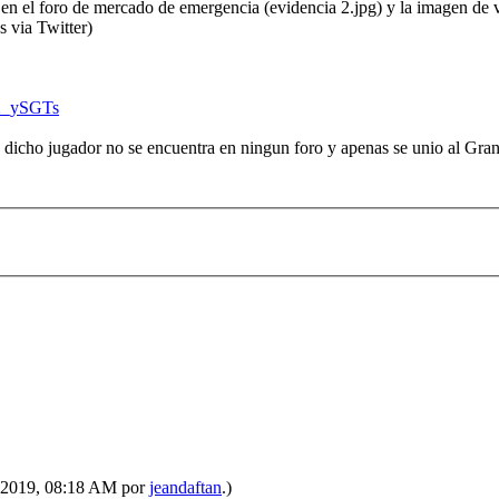
os en el foro de mercado de emergencia (evidencia 2.jpg) y la imagen d
s via Twitter)
V2_ySGTs
e dicho jugador no se encuentra en ningun foro y apenas se unio al Gra
4-2019, 08:18 AM por
jeandaftan
.)