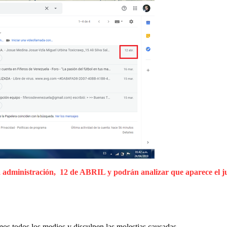
 la administración, 12 de ABRIL y podrán analizar que aparece el j
mos todos los medios y disculpen las molestias causadas.