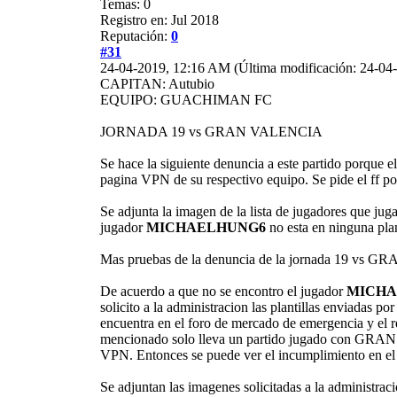
Temas: 0
Registro en: Jul 2018
Reputación:
0
#31
24-04-2019, 12:16 AM
(Última modificación: 24-0
CAPITAN: Autubio
EQUIPO: GUACHIMAN FC
JORNADA 19 vs GRAN VALENCIA
Se hace la siguiente denuncia a este partido porque 
pagina VPN de su respectivo equipo. Se pide el ff po
Se adjunta la imagen de la lista de jugadores que j
jugador
MICHAELHUNG6
no esta en ninguna plan
Mas pruebas de la denuncia de la jornada 19 vs
De acuerdo a que no se encontro el jugador
MICH
solicito a la administracion las plantillas enviadas 
encuentra en el foro de mercado de emergencia y el r
mencionado solo lleva un partido jugado con GRAN V
VPN. Entonces se puede ver el incumplimiento en el
Se adjuntan las imagenes solicitadas a la administraci