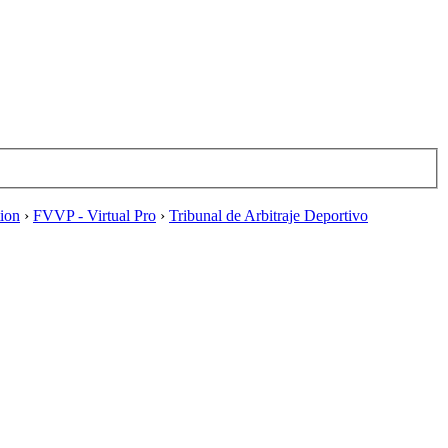
tion
›
FVVP - Virtual Pro
›
Tribunal de Arbitraje Deportivo