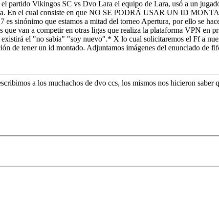
n el partido Vikingos SC vs Dvo Lara el equipo de Lara, usó a un juga
e la liga. En el cual consiste en que NO SE PODRÁ USAR UN ID MONTADO
17 es sinónimo que estamos a mitad del torneo Apertura, por ello se ha
 que van a competir en otras ligas que realiza la plataforma VPN en p
xistirá el "no sabia" "soy nuevo".* X lo cual solicitaremos el Ff a nu
ión de tener un id montado. Adjuntamos imágenes del enunciado de fif
scribimos a los muchachos de dvo ccs, los mismos nos hicieron saber qu