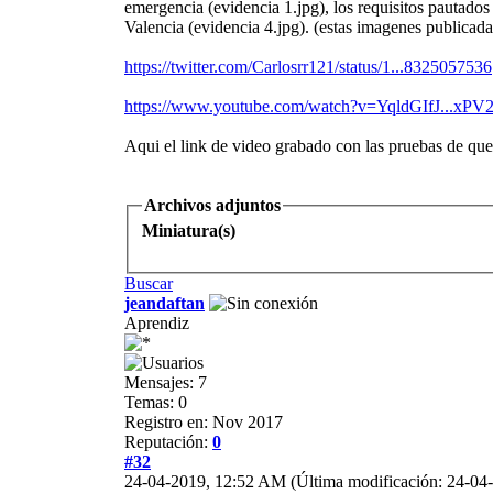
emergencia (evidencia 1.jpg), los requisitos pautad
Valencia (evidencia 4.jpg). (estas imagenes publicada
https://twitter.com/Carlosrr121/status/1...8325057536
https://www.youtube.com/watch?v=YqldGIfJ...xP
Aqui el link de video grabado con las pruebas de qu
Archivos adjuntos
Miniatura(s)
Buscar
jeandaftan
Aprendiz
Mensajes: 7
Temas: 0
Registro en: Nov 2017
Reputación:
0
#32
24-04-2019, 12:52 AM
(Última modificación: 24-0