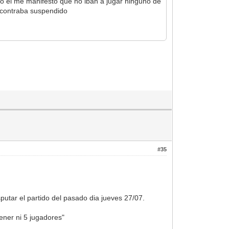
go el me manifesto que no iban a jugar ninguno de
ncontraba suspendido
#35
sputar el partido del pasado dia jueves 27/07.
tener ni 5 jugadores"