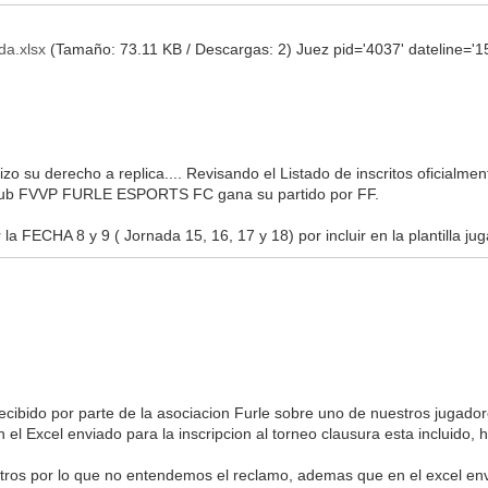
da.xlsx
(Tamaño: 73.11 KB / Descargas: 2)
Juez pid='4037' dateline=
izo su derecho a replica.... Revisando el Listado de inscritos oficia
l club FVVP FURLE ESPORTS FC gana su partido por FF.
la FECHA 8 y 9 ( Jornada 15, 16, 17 y 18) por incluir en la plantilla 
ecibido por parte de la asociacion Furle sobre uno de nuestros jugad
 el Excel enviado para la inscripcion al torneo clausura esta incluido, 
tros por lo que no entendemos el reclamo, ademas que en el excel envi