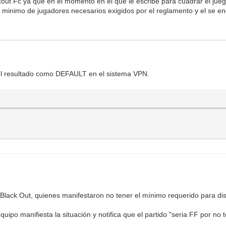
ckout Fc ya que en el momento en el que le escribe para cuadrar el jue
 minimo de jugadores necesarios exigidos por el reglamento y el se e
 el resultado como DEFAULT en el sistema VPN.
o Black Out, quienes manifestaron no tener el mínimo requerido para di
uipo manifiesta la situación y notifica que el partido "seria FF por no 