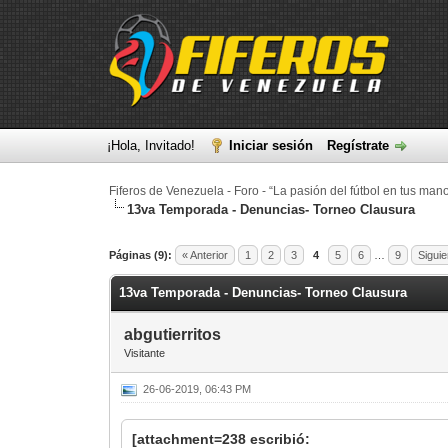
¡Hola, Invitado!
Iniciar sesión
Regístrate
Fiferos de Venezuela - Foro - “La pasión del fútbol en tus man
13va Temporada - Denuncias- Torneo Clausura
0 voto(s) - 0 Media
1
2
3
4
5
Páginas (9):
« Anterior
1
2
3
4
5
6
…
9
Siguie
13va Temporada - Denuncias- Torneo Clausura
abgutierritos
Visitante
26-06-2019, 06:43 PM
[attachment=238 escribió: