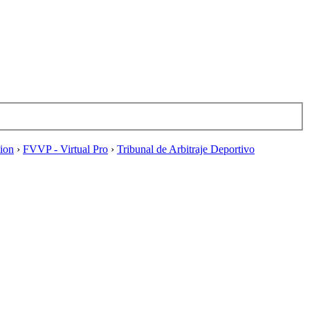
tion
›
FVVP - Virtual Pro
›
Tribunal de Arbitraje Deportivo