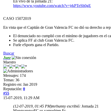
En vivo de la jornada 21:
https://www.youtube.com/watch?v=jrkPTeSh0gE
CASO 15072019
En vista que el Capitán de Gran Valencia FC no dió su derecho a repl
El denunciado no cumplió con el minímo de jugadores en el c
Se aplica FF al club Gran Valencia FC.
Furle eSports gana el Partido.
Buscar
Juez
Maestro
Mensajes: 174
Temas: 36
Registro en: Jan 2019
Reputación:
0
#55
15-07-2019, 11:29 AM
(12-07-2019, 01:45 PM)
mrbunny escribió:
Jornada 21
ManguanguaFC vs vamosbien Fc