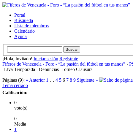
Portal
Búsqueda
Lista de miembros
Calendario
Ayuda
¡Hola, Invitado!
Iniciar sesión
Regístrate
Fiferos de Venezuela - Foro - “La pasión del fútbol en tus manos”
›
PS
13va Temporada - Denuncias- Torneo Clausura
Páginas (9):
« Anterior
1
…
4
5
6
7
8
9
Siguiente »
Tema cerrado
Calificación:
0
voto(s)
-
0
Media
1