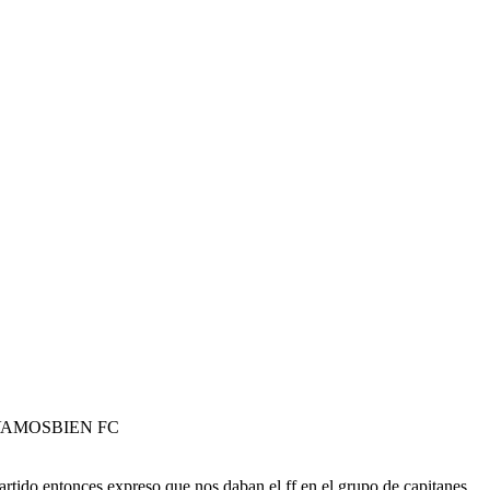
VAMOSBIEN FC
rtido entonces expreso que nos daban el ff en el grupo de capitanes.