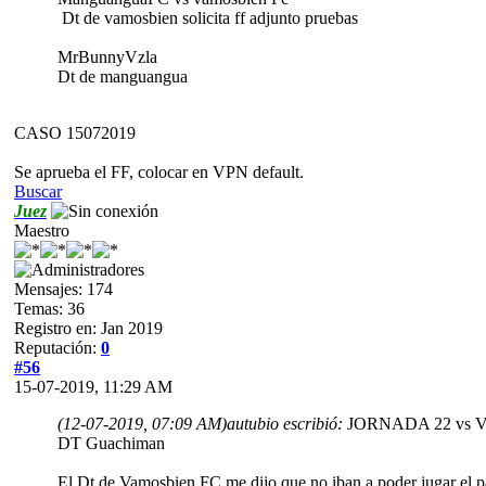
Dt de vamosbien solicita ff adjunto pruebas
MrBunnyVzla
Dt de manguangua
CASO 15072019
Se aprueba el FF, colocar en VPN default.
Buscar
Juez
Maestro
Mensajes: 174
Temas: 36
Registro en: Jan 2019
Reputación:
0
#56
15-07-2019, 11:29 AM
(12-07-2019, 07:09 AM)
autubio escribió:
JORNADA 22 vs 
DT Guachiman
El Dt de Vamosbien FC me dijo que no iban a poder jugar el pa