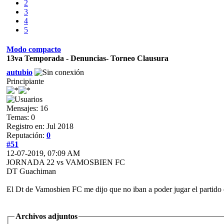
2
3
4
5
Modo compacto
13va Temporada - Denuncias- Torneo Clausura
autubio
Principiante
Mensajes: 16
Temas: 0
Registro en: Jul 2018
Reputación:
0
#51
12-07-2019, 07:09 AM
JORNADA 22 vs VAMOSBIEN FC
DT Guachiman
El Dt de Vamosbien FC me dijo que no iban a poder jugar el partido 
Archivos adjuntos