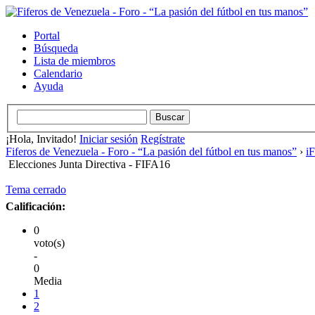
Portal
Búsqueda
Lista de miembros
Calendario
Ayuda
¡Hola, Invitado!
Iniciar sesión
Regístrate
Fiferos de Venezuela - Foro - “La pasión del fútbol en tus manos”
›
i
Elecciones Junta Directiva - FIFA16
Tema cerrado
Calificación:
0
voto(s)
-
0
Media
1
2