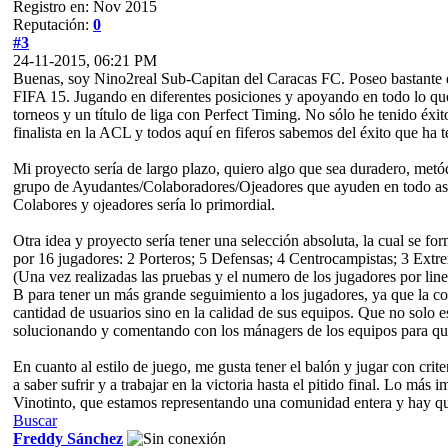
Registro en: Nov 2015
Reputación:
0
#3
24-11-2015, 06:21 PM
Buenas, soy Nino2real Sub-Capitan del Caracas FC. Poseo bastante e
FIFA 15. Jugando en diferentes posiciones y apoyando en todo lo que
torneos y un título de liga con Perfect Timing. No sólo he tenido éx
finalista en la ACL y todos aquí en fiferos sabemos del éxito que ha t
Mi proyecto sería de largo plazo, quiero algo que sea duradero, met
grupo de Ayudantes/Colaboradores/Ojeadores que ayuden en todo aspe
Colabores y ojeadores sería lo primordial.
Otra idea y proyecto sería tener una selección absoluta, la cual se fo
por 16 jugadores: 2 Porteros; 5 Defensas; 4 Centrocampistas; 3 Extr
(Una vez realizadas las pruebas y el numero de los jugadores por line
B para tener un más grande seguimiento a los jugadores, ya que la c
cantidad de usuarios sino en la calidad de sus equipos. Que no solo 
solucionando y comentando con los mánagers de los equipos para que
En cuanto al estilo de juego, me gusta tener el balón y jugar con crit
a saber sufrir y a trabajar en la victoria hasta el pitido final. Lo más
Vinotinto, que estamos representando una comunidad entera y hay qu
Buscar
Freddy Sánchez