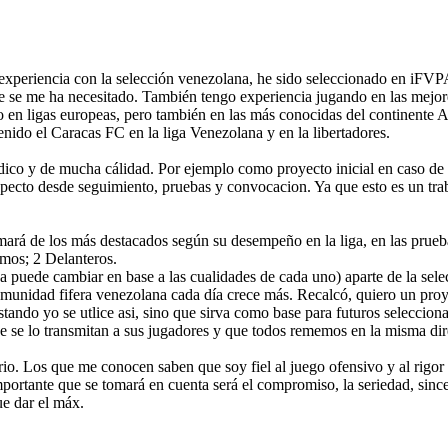
xperiencia con la selección venezolana, he sido seleccionado en iFVP
 se me ha necesitado. También tengo experiencia jugando en las mejore
ito en ligas europeas, pero también en las más conocidas del continente
enido el Caracas FC en la liga Venezolana y en la libertadores.
ódico y de mucha cálidad. Por ejemplo como proyecto inicial en caso de
cto desde seguimiento, pruebas y convocacion. Ya que esto es un trab
rmará de los más destacados según su desempeño en la liga, en las prueba
emos; 2 Delanteros.
a puede cambiar en base a las cualidades de cada uno) aparte de la sele
omunidad fifera venezolana cada día crece más. Recalcó, quiero un proy
estando yo se utlice asi, sino que sirva como base para futuros selecci
 se lo transmitan a sus jugadores y que todos rememos en la misma dir
erio. Los que me conocen saben que soy fiel al juego ofensivo y al rigor
 importante que se tomará en cuenta será el compromiso, la seriedad, since
e dar el máx.