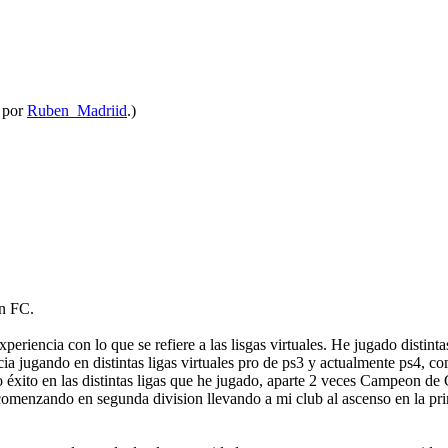
 por
Ruben_Madriid
.)
en FC.
eriencia con lo que se refiere a las lisgas virtuales. He jugado distint
iencia jugando en distintas ligas virtuales pro de ps3 y actualmente
éxito en las distintas ligas que he jugado, aparte 2 veces Campeon 
comenzando en segunda division llevando a mi club al ascenso en la pri