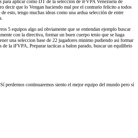
deas para aplicar como DT de la selección de iFVPA Venezuela de
o decir que lo Vengan haciendo mal por el contrario felicito a todos
 de esto, tengo muchas ideas como una ardua selección de entre
a.
meros 5 equipos algo así obviamente que se entiendan ejemplo buscar
amente con la directiva, formar un buen cuerpo tenio que se haga
 tener una seleccion base de 22 jugadores minimo pudiendo asi formar
s de la iFVPA, Preparar tacticas a balon parado, buscar un equilibrio
 "Sí perdemos continuaremos siento el mejor equipo del mundo pero sí