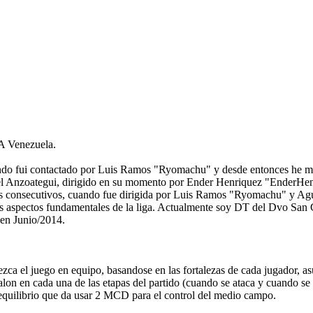
PA Venezuela.
ndo fui contactado por Luis Ramos "Ryomachu" y desde entonces he man
n el Anzoategui, dirigido en su momento por Ender Henriquez "EnderHen
los consecutivos, cuando fue dirigida por Luis Ramos "Ryomachu" y A
s aspectos fundamentales de la liga. Actualmente soy DT del Dvo San C
 en Junio/2014.
ca el juego en equipo, basandose en las fortalezas de cada jugador, as
alon en cada una de las etapas del partido (cuando se ataca y cuando se
 equilibrio que da usar 2 MCD para el control del medio campo.