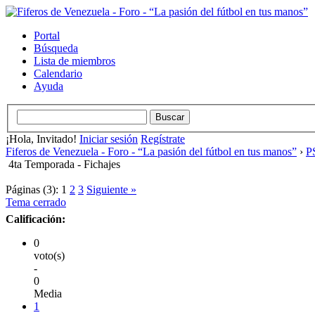
Portal
Búsqueda
Lista de miembros
Calendario
Ayuda
¡Hola, Invitado!
Iniciar sesión
Regístrate
Fiferos de Venezuela - Foro - “La pasión del fútbol en tus manos”
›
PS
4ta Temporada - Fichajes
Páginas (3):
1
2
3
Siguiente »
Tema cerrado
Calificación:
0
voto(s)
-
0
Media
1