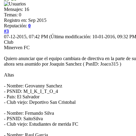
Mensajes: 16
Temas: 0
Registro en: Sep 2015
Reputación:
0
#3
07-12-2015, 07:42 PM
(Última modificación: 10-01-2016, 09:32 P
Club
Minerven FC
Quiero anunciar que el equipo cambiara de directiva en la parte de 
ahora sera asumido por Joaquin Sanchez ( PsnID: Joaco315 )
Altas
- Nombre: Geovanny Sanchez
- PSNID: M_I_K_I_T_O_4
- Pais: El Salvador
- Club viejo: Deportivo San Cristobal
- Nombre: Fernando Silva
- PSNID: SaitoSilva
- Club viejo: Estudiantes de merida FC
- Nombre: Raul Garcia