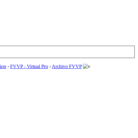
tion
›
FVVP - Virtual Pro
›
Archivo FVVP