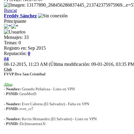
Buscar
Freddy Sánchez
Principiante
Mensajes: 33
Temas: 0
Registro en: Sep 2015
Reputación:
0
#4
08-12-2015, 11:23 AM
(Última modificación: 09-01-2016, 03:35 P
Club
FVVP Dvo San Cristóbal
Altas
- Nombre:
Gerardo Peñaloza - Listo en VPN
- PSNID:
GeraMerD
- Nombre:
Ever Cabrera (El Salvador) - Falta en VPN
- PSNID:
ever_cr7
- Nombre:
Kevin Hernandez (El Salvador) - Listo en VPN
- PSNID:
ElchinoantraxX-