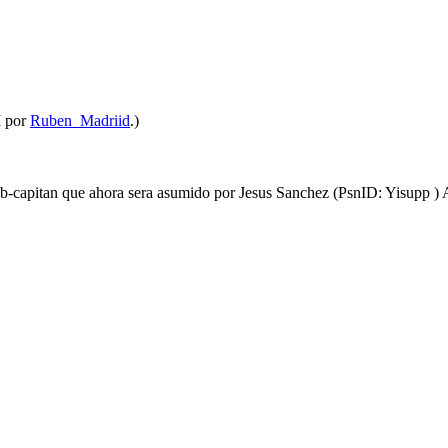
M por
Ruben_Madriid
.)
sub-capitan que ahora sera asumido por Jesus Sanchez (PsnID: Yisupp )