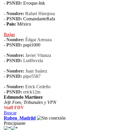
- PSNID:
Evoque-Ink
- Nombre:
Rafael Hinojosa
- PSNID:
ComandanteRafa
-
País:
México
Bajas
- Nombre:
Édgar Arreaza
- PSNID:
papi1000
- Nombre:
Javier Vitanza
- PSNID:
Lud0xvzla
- Nombre:
Juan Suárez
- PSNID:
pipo5587
- Nombre:
Erick Cedeño
- PSNID:
erick12m
Edmundo Martínez
Jefe Foro,
Tribunales y VPN
Staff FDV
Buscar
Ruben_Madriid
Principiante