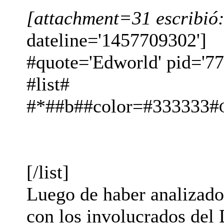
[attachment=31 escribió
dateline='1457709302']
#quote='Edworld' pid='77
#list#
#*##b##color=#333333#
[/list]
Luego de haber analizado
con los involucrados del 