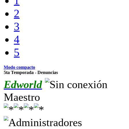
1
2
3
4
5
Modo compacto
5ta Temporada - Denuncias
Edworld
Maestro