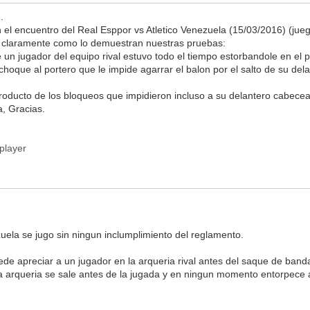
n.
n el encuentro del Real Esppor vs Atletico Venezuela (15/03/2016) (juego
de claramente como lo demuestran nuestras pruebas:
un jugador del equipo rival estuvo todo el tiempo estorbandole en el 
que al portero que le impide agarrar el balon por el salto de su delan
Producto de los bloqueos que impidieron incluso a su delantero cabecea
, Gracias.
player
ezuela se jugo sin ningun inclumplimiento del reglamento.
uede apreciar a un jugador en la arqueria rival antes del saque de ba
 arqueria se sale antes de la jugada y en ningun momento entorpece a