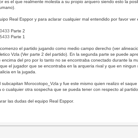
or es el que realmente molesta a su propio arquero siendo esto la posi
humano).
ipo Real Esppor y para aclarar cualquier mal entendido por favor ver en
70433
Parte 2
95433
Parte 1
omenzo el partido jugando como medio campo derecho (ver alineacion 
tletico Vzla (Ver parte 2 del partido). En la segunda parte se puede a
) encima del pro por lo tanto no se encontraba conectado durante la m
a que el jugador que se encontraba en la arqueria rival y que en ningu
licia en la jugada.
el subcapitan Morocotopo_Vzla y fue este mismo quien realizo el saq
 o cualquier otra sospecha que se pueda tener con respecto al partido
rar las dudas del equipo Real Esppor.