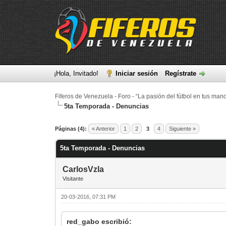
¡Hola, Invitado!
Iniciar sesión
Regístrate
Fiferos de Venezuela - Foro - “La pasión del fútbol en tus man
5ta Temporada - Denuncias
0 voto(s) - 0 Media
1
2
3
4
5
Páginas (4):
« Anterior
1
2
3
4
Siguiente »
5ta Temporada - Denuncias
CarlosVzla
Visitante
20-03-2016, 07:31 PM
red_gabo escribió: