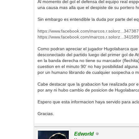
Al momento del gol el defensa del equipo real espp
una causa mas alla que el despiste de su portero 
Sin embargo es entendible la duda por parte del equ
https://www.facebook.com/marcos.r.solorz...34738
https://www.facebook.com/marcos.r.solorz...34158
Como podran apreciar el jugador Hugolabarca que c
desconectado del partido luego del primer gol de A
en la banda derecha no tiene su marcador (flechita
cuestion en el minuto 90' no hay posibilidad algun
por un humano librando de cualquier sospecha o ma
Cabe destacar que la grabacion fue realizada por 
por any ni hubo cambio de posicion de Hugolabarca
Espero que esta informacion haya servido para acla
Gracias.
Edworld