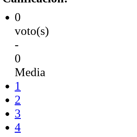
0
voto(s)
-
0
Media
1
2
3
4