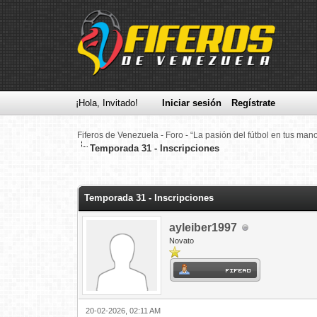
¡Hola, Invitado!
Iniciar sesión
Regístrate
Fiferos de Venezuela - Foro - “La pasión del fútbol en tus man
Temporada 31 - Inscripciones
0 voto(s) - 0 Media
1
2
3
4
5
Temporada 31 - Inscripciones
ayleiber1997
Novato
20-02-2026, 02:11 AM