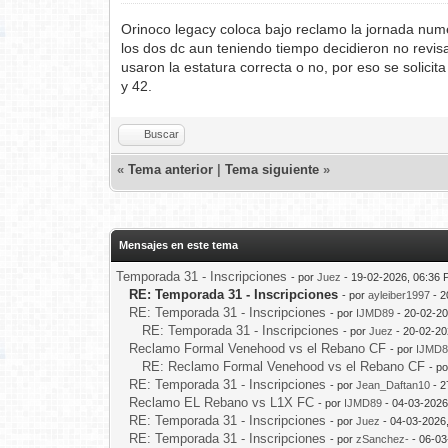
Orinoco legacy coloca bajo reclamo la jornada num
los dos dc aun teniendo tiempo decidieron no revisa
usaron la estatura correcta o no, por eso se solici
y 42.
Buscar
«
Tema anterior
|
Tema siguiente
»
Mensajes en este tema
Temporada 31 - Inscripciones
- por
Juez
- 19-02-2026, 06:36
RE: Temporada 31 - Inscripciones
- por
ayleiber1997
- 2
RE: Temporada 31 - Inscripciones
- por
IJMD89
- 20-02-2
RE: Temporada 31 - Inscripciones
- por
Juez
- 20-02-20
Reclamo Formal Venehood vs el Rebano CF
- por
IJMD
RE: Reclamo Formal Venehood vs el Rebano CF
- p
RE: Temporada 31 - Inscripciones
- por
Jean_Daftan10
- 2
Reclamo EL Rebano vs L1X FC
- por
IJMD89
- 04-03-2026
RE: Temporada 31 - Inscripciones
- por
Juez
- 04-03-2026
RE: Temporada 31 - Inscripciones
- por
zSanchez-
- 06-03