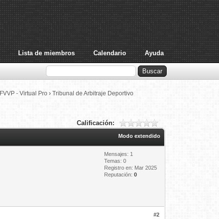
Lista de miembros
Calendario
Ayuda
FVVP - Virtual Pro
›
Tribunal de Arbitraje Deportivo
Calificación:
Modo extendido
Mensajes: 1
Temas: 0
Registro en: Mar 2025
Reputación:
0
#2