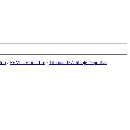
tion
›
FVVP - Virtual Pro
›
Tribunal de Arbitraje Deportivo