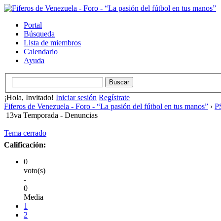
Portal
Búsqueda
Lista de miembros
Calendario
Ayuda
¡Hola, Invitado!
Iniciar sesión
Regístrate
Fiferos de Venezuela - Foro - “La pasión del fútbol en tus manos”
›
PS
13va Temporada - Denuncias
Tema cerrado
Calificación:
0
voto(s)
-
0
Media
1
2