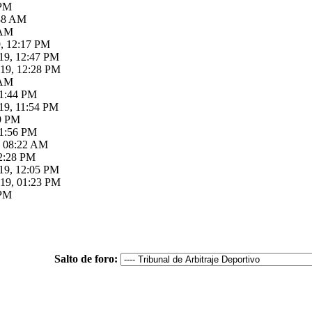
 PM
:38 AM
 AM
9, 12:17 PM
19, 12:47 PM
019, 12:28 PM
 AM
11:44 PM
19, 11:54 PM
09 PM
11:56 PM
, 08:22 AM
02:28 PM
19, 12:05 PM
019, 01:23 PM
 PM
Salto de foro: