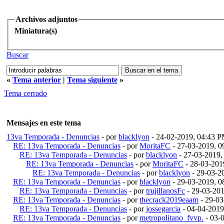
Archivos adjuntos
Miniatura(s)
Buscar
«
Tema anterior
|
Tema siguiente
»
Tema cerrado
Mensajes en este tema
13va Temporada - Denuncias
- por
blacklyon
- 24-02-2019, 04:43 
RE: 13va Temporada - Denuncias
- por
MoritaFC
- 27-03-2019, 
RE: 13va Temporada - Denuncias
- por
blacklyon
- 27-03-2019,
RE: 13va Temporada - Denuncias
- por
MoritaFC
- 28-03-201
RE: 13va Temporada - Denuncias
- por
blacklyon
- 29-03-2
RE: 13va Temporada - Denuncias
- por
blacklyon
- 29-03-2019, 
RE: 13va Temporada - Denuncias
- por
trujillanosFc
- 29-03-20
RE: 13va Temporada - Denuncias
- por
thecrack2019eaam
- 29-03
RE: 13va Temporada - Denuncias
- por
jossegarcia
- 04-04-2019
RE: 13va Temporada - Denuncias
- por
metropolitano_fvvp.
- 03-