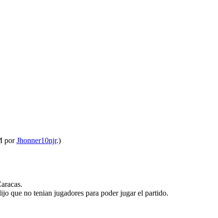
M por
Jhonner10njr
.)
Caracas.
jo que no tenian jugadores para poder jugar el partido.