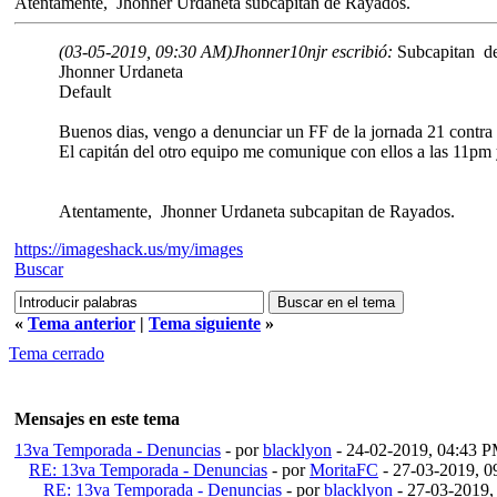
Atentamente, Jhonner Urdaneta subcapitan de Rayados.
(03-05-2019, 09:30 AM)
Jhonner10njr escribió:
Subcapitan d
Jhonner Urdaneta
Default
Buenos dias, vengo a denunciar un FF de la jornada 21 contr
El capitán del otro equipo me comunique con ellos a las 11pm 
Atentamente, Jhonner Urdaneta subcapitan de Rayados.
https://imageshack.us/my/images
Buscar
«
Tema anterior
|
Tema siguiente
»
Tema cerrado
Mensajes en este tema
13va Temporada - Denuncias
- por
blacklyon
- 24-02-2019, 04:43 
RE: 13va Temporada - Denuncias
- por
MoritaFC
- 27-03-2019, 
RE: 13va Temporada - Denuncias
- por
blacklyon
- 27-03-2019,