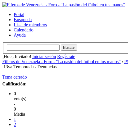
Portal
Búsqueda
Lista de miembros
Calendario
Ayuda
¡Hola, Invitado!
Iniciar sesión
Regístrate
Fiferos de Venezuela - Foro - “La pasión del fútbol en tus manos”
›
PS
13va Temporada - Denuncias
Tema cerrado
Calificación:
0
voto(s)
-
0
Media
1
2