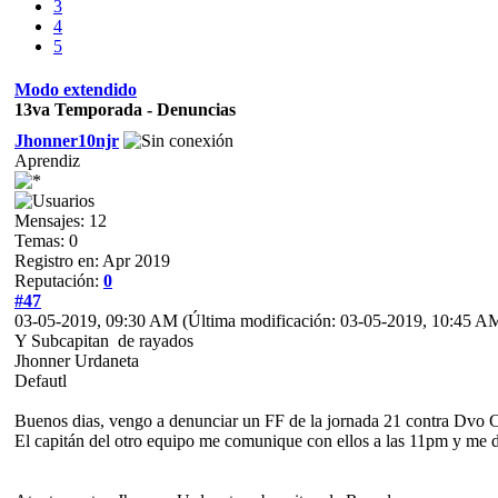
3
4
5
Modo extendido
13va Temporada - Denuncias
Jhonner10njr
Aprendiz
Mensajes: 12
Temas: 0
Registro en: Apr 2019
Reputación:
0
#47
03-05-2019, 09:30 AM
(Última modificación: 03-05-2019, 10:45 A
Y Subcapitan de rayados
Jhonner Urdaneta
Defautl
Buenos dias, vengo a denunciar un FF de la jornada 21 contra Dvo 
El capitán del otro equipo me comunique con ellos a las 11pm y me di