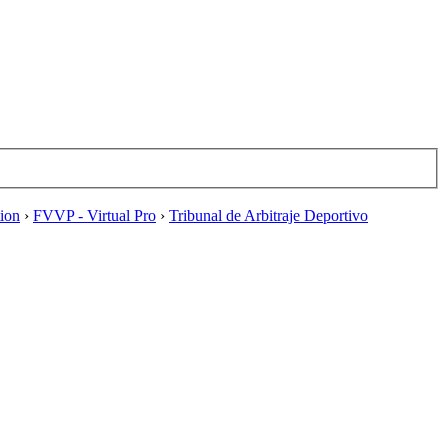
tion
›
FVVP - Virtual Pro
›
Tribunal de Arbitraje Deportivo