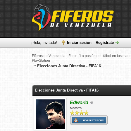
¡Hola, Invitado!
Iniciar sesión
Regístrate
Fiferos de Venezuela - Foro - “La pasión del fútbol en tus man
PlayStation
Elecciones Junta Directiva - FIFA16
0 voto(s) - 0 Media
1
2
3
4
5
Elecciones Junta Directiva - FIFA16
Edworld
Maestro