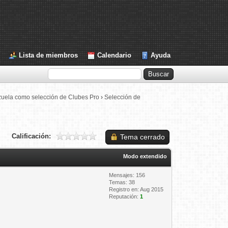
Lista de miembros
Calendario
Ayuda
zuela como selección de Clubes Pro
›
Selección de
Calificación:
Tema cerrado
Modo extendido
Mensajes: 156
Temas: 38
Registro en: Aug 2015
Reputación:
1