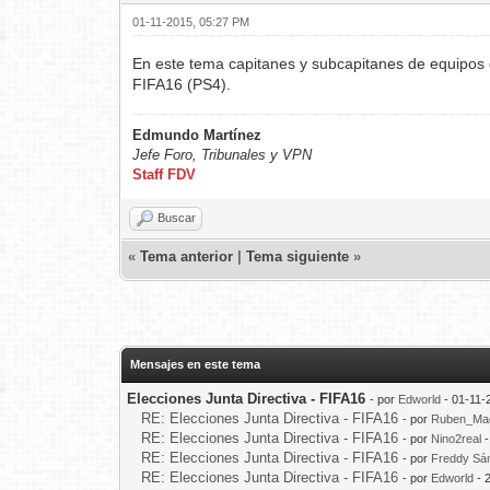
01-11-2015, 05:27 PM
En este tema capitanes y subcapitanes de equipos 
FIFA16 (PS4).
Edmundo Martínez
Jefe Foro,
Tribunales y VPN
Staff FDV
Buscar
«
Tema anterior
|
Tema siguiente
»
Mensajes en este tema
Elecciones Junta Directiva - FIFA16
- por
Edworld
- 01-11-
RE: Elecciones Junta Directiva - FIFA16
- por
Ruben_Mad
RE: Elecciones Junta Directiva - FIFA16
- por
Nino2real
-
RE: Elecciones Junta Directiva - FIFA16
- por
Freddy Sá
RE: Elecciones Junta Directiva - FIFA16
- por
Edworld
- 