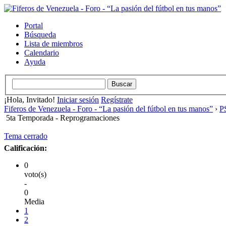
Portal
Búsqueda
Lista de miembros
Calendario
Ayuda
¡Hola, Invitado!
Iniciar sesión
Regístrate
Fiferos de Venezuela - Foro - “La pasión del fútbol en tus manos”
›
PS
5ta Temporada - Reprogramaciones
Tema cerrado
Calificación:
0
voto(s)
-
0
Media
1
2