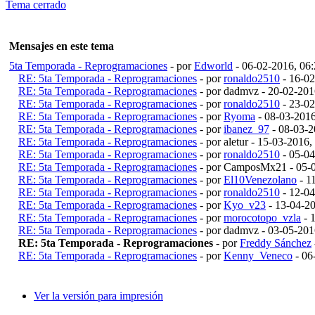
Tema cerrado
Mensajes en este tema
5ta Temporada - Reprogramaciones
- por
Edworld
- 06-02-2016, 06
RE: 5ta Temporada - Reprogramaciones
- por
ronaldo2510
- 16-0
RE: 5ta Temporada - Reprogramaciones
- por dadmvz - 20-02-20
RE: 5ta Temporada - Reprogramaciones
- por
ronaldo2510
- 23-0
RE: 5ta Temporada - Reprogramaciones
- por
Ryoma
- 08-03-201
RE: 5ta Temporada - Reprogramaciones
- por
ibanez_97
- 08-03-2
RE: 5ta Temporada - Reprogramaciones
- por aletur - 15-03-2016
RE: 5ta Temporada - Reprogramaciones
- por
ronaldo2510
- 05-0
RE: 5ta Temporada - Reprogramaciones
- por CamposMx21 - 05-
RE: 5ta Temporada - Reprogramaciones
- por
El10Venezolano
- 1
RE: 5ta Temporada - Reprogramaciones
- por
ronaldo2510
- 12-0
RE: 5ta Temporada - Reprogramaciones
- por
Kyo_v23
- 13-04-2
RE: 5ta Temporada - Reprogramaciones
- por
morocotopo_vzla
- 
RE: 5ta Temporada - Reprogramaciones
- por dadmvz - 03-05-20
RE: 5ta Temporada - Reprogramaciones
- por
Freddy Sánchez
RE: 5ta Temporada - Reprogramaciones
- por
Kenny_Veneco
- 06
Ver la versión para impresión