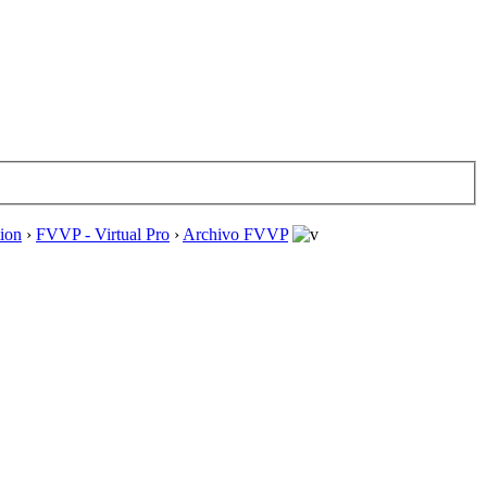
tion
›
FVVP - Virtual Pro
›
Archivo FVVP