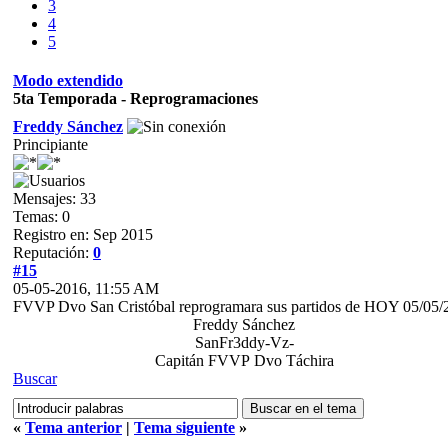
3
4
5
Modo extendido
5ta Temporada - Reprogramaciones
Freddy Sánchez
Principiante
Mensajes: 33
Temas: 0
Registro en: Sep 2015
Reputación:
0
#15
05-05-2016, 11:55 AM
FVVP Dvo San Cristóbal reprogramara sus partidos de HOY 05/05/
Freddy Sánchez
SanFr3ddy-Vz-
Capitán FVVP Dvo Táchira
Buscar
«
Tema anterior
|
Tema siguiente
»