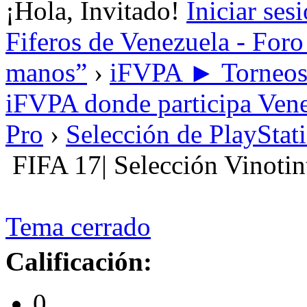
¡Hola, Invitado!
Iniciar ses
Fiferos de Venezuela - Foro 
manos”
›
iFVPA ► Torneos i
iFVPA donde participa Vene
Pro
›
Selección de PlayStat
FIFA 17| Selección Vinotin
Tema cerrado
Calificación:
0