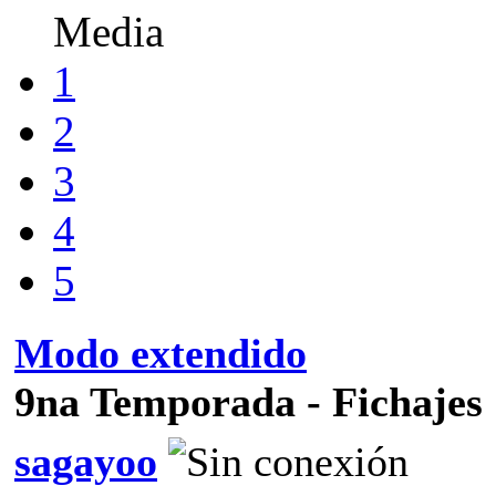
Media
1
2
3
4
5
Modo extendido
9na Temporada - Fichajes
sagayoo