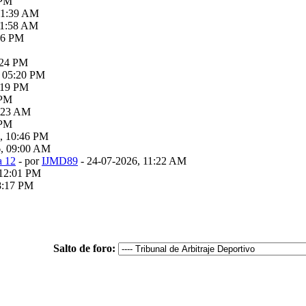
 PM
01:39 AM
11:58 AM
36 PM
:24 PM
, 05:20 PM
:19 PM
 PM
0:23 AM
 PM
, 10:46 PM
6, 09:00 AM
a 12
- por
IJMD89
- 24-07-2026, 11:22 AM
 12:01 PM
8:17 PM
Salto de foro: