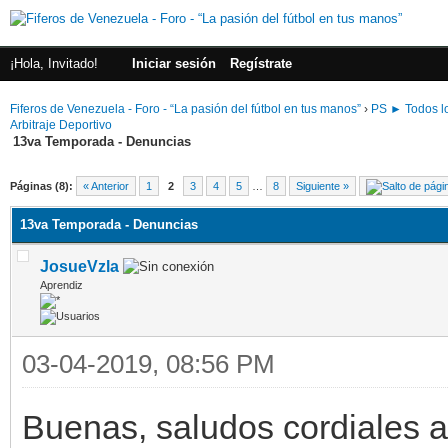
¡Hola, Invitado!
Iniciar sesión
Regístrate
Fiferos de Venezuela - Foro - “La pasión del fútbol en tus manos”
›
PS ► Todos lo
Arbitraje Deportivo
13va Temporada - Denuncias
Páginas (8):
« Anterior
1
2
3
4
5
…
8
Siguiente »
13va Temporada - Denuncias
JosueVzla
Aprendiz
03-04-2019, 08:56 PM
Buenas, saludos cordiales a